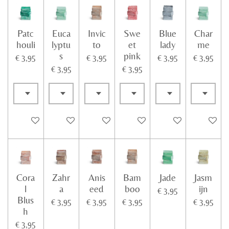
Patc
Euca
Invic
Swe
Blue
Char
houli
lyptu
to
et
lady
me
s
pink
€ 3,95
€ 3,95
€ 3,95
€ 3,95
€ 3,95
€ 3,95
In winkelwagen
In winkelwagen
In winkelwagen
In winkelwagen
In winkelwagen
In winke
Cora
Zahr
Anis
Bam
Jade
Jasm
l
a
eed
boo
ijn
€ 3,95
Blus
€ 3,95
€ 3,95
€ 3,95
€ 3,95
h
€ 3,95