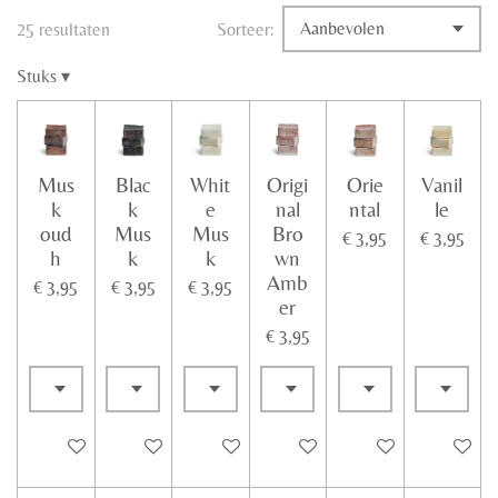
25 resultaten
Sorteer:
Stuks
▾
Mus
Blac
Whit
Origi
Orie
Vanil
k
k
e
nal
ntal
le
oud
Mus
Mus
Bro
€ 3,95
€ 3,95
h
k
k
wn
Amb
€ 3,95
€ 3,95
€ 3,95
er
€ 3,95
In winkelwagen
In winkelwagen
In winkelwagen
In winkelwagen
In winkelwagen
In winke