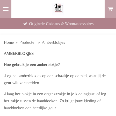
Ga
direct
naar
Originele Cadeaus & Woonaccessoires
de
hoofdinhoud
Home
»
Producten
»
Amberblokjes
AMBERBLOKJES
Hoe gebruik je een amberblokje?
-Leg het amberblokjes op een schaaltje op de plek waar jij de
geur wilt verspreiden.
-Hang het blokje in een organzazakje in je kledingkast, of leg
het zakje tussen de handdoeken. Zo krijgt jouw kleding of
handdoeken een heerlijke geur.