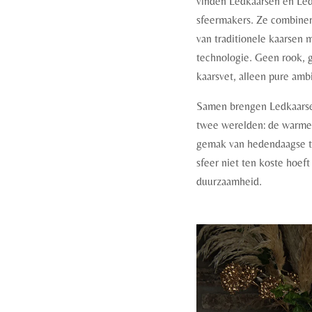
vinden Ledkaarsen en Led
sfeermakers. Ze combinere
van traditionele kaarsen
technologie. Geen rook, 
kaarsvet, alleen pure amb
Samen brengen Ledkaarsen
twee werelden: de warme g
gemak van hedendaagse te
sfeer niet ten koste hoeft
duurzaamheid.