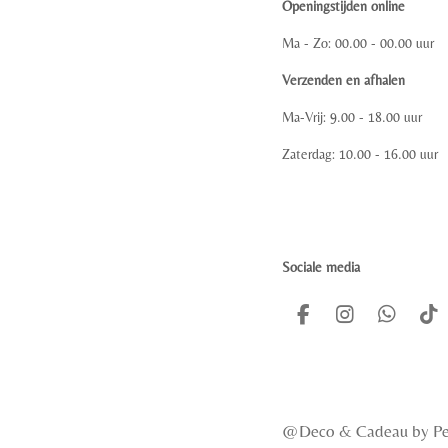
Openingstijden online
Ma - Zo: 00.00 - 00.00 uur
Verzenden en afhalen
Ma-Vrij: 9.00 - 18.00 uur
Zaterdag: 10.00 - 16.00 uur
Sociale media
F
I
W
T
a
n
h
i
c
s
a
k
e
t
t
T
b
a
s
o
o
g
A
k
@Deco & Cadeau
by
o
r
p