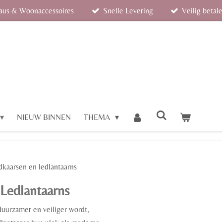
eaus & Woonaccessoires
Snelle Levering
Veilig betal
NIEUW BINNEN
THEMA
dkaarsen en ledlantaarns
Ledlantaarns
duurzamer en veiliger wordt,