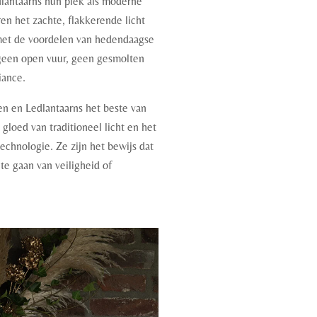
lantaarns hun plek als moderne
n het zachte, flakkerende licht
 met de voordelen van hedendaagse
geen open vuur, geen gesmolten
iance.
 en Ledlantaarns het beste van
loed van traditioneel licht en het
chnologie. Ze zijn het bewijs dat
 te gaan van veiligheid of