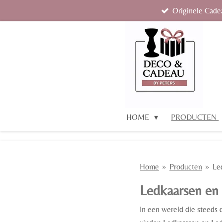
Originele Cad
Ga
direct
naar
de
hoofdinhoud
HOME
PRODUCTEN
Home
»
Producten
»
Le
Ledkaarsen en 
In een wereld die steeds 