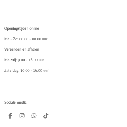
Openingstijden online
Ma - Zo: 00.00 - 00.00 uur
Verzenden en afhalen
Ma-Vrij: 9.00 - 18.00 uur
Zaterdag: 10.00 - 16.00 uur
Sociale media
F
I
W
T
a
n
h
i