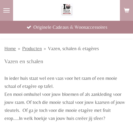
Ga
direct
naar
Originele Cadeaus & Woonaccessoires
de
hoofdinhoud
Home
»
Producten
»
Vazen, schalen & etagères
Vazen en schalen
In ieder huis staat wel een vaas voor het raam of een mooie
schaal of etagère op tafel.
Een mooi omhulsel voor jouw bloemen of als aankleding voor
jouw raam. Of toch die mooie schaal voor jouw kaarsen of jouw
sleutels. Of ga je toch voor die mooie etagère met fruit
erop.....In welk hoekje van jouw huis creëer jij sfeer?