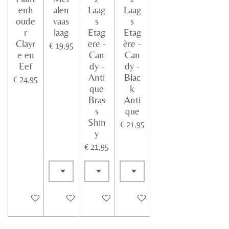
enh
alen
Laag
Laag
oude
vaas
s
s
r
laag
Etag
Etag
Clayr
ere -
ère -
€ 19,95
e en
Can
Can
Eef
dy -
dy -
Anti
Blac
€ 24,95
que
k
Bras
Anti
s
que
Shin
€ 21,95
y
€ 21,95
In winkelwagen
In winkelwagen
In winkelwagen
In winkelwagen