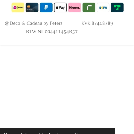
c
s
a
k
e
t
t
T
b
a
s
o
o
g
A
k
@Deco & Cadeau
by Peters KVK 87418789
o
r
p
k
a
p
BTW NL 004411454B57
m