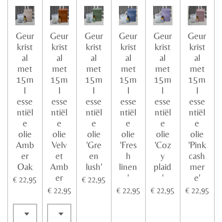
Geur
Geur
Geur
Geur
Geur
Geur
krist
krist
krist
krist
krist
krist
al
al
al
al
al
al
met
met
met
met
met
met
15m
15m
15m
15m
15m
15m
l
l
l
l
l
l
esse
esse
esse
esse
esse
esse
ntiël
ntiël
ntiël
ntiël
ntiël
ntiël
e
e
e
e
e
e
olie
olie
olie
olie
olie
olie
Amb
Velv
'Gre
'Fres
'Coz
'Pink
er
et
en
h
y
cash
Oak
Amb
lush'
linen
plaid
mer
er
'
'
e'
€ 22,95
€ 22,95
€ 22,95
€ 22,95
€ 22,95
€ 22,95