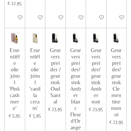
€ 22,95
In winkelwagen
In winkelwagen
In winkelwagen
In winkelwagen
In winkelwagen
In winke
Esse
Esse
Geur
Geur
Geur
Geur
ntiël
ntiël
vers
vers
vers
vers
e
e
prei
prei
prei
prei
olie
olie
der /
der/
der/
der/
30m
30m
geur
geur
geur
geur
l
l
stok
stok
stok
stok
'Pink
'vanil
Oud
Amb
Amb
Cle
cash
la
Sant
er
er
men
mer
crea
al
blan
noir
tine
e'
m'
c
mon
€ 23,95
€ 23,95
Fleur
oi
€ 5,95
€ 5,95
d'Or
€ 23,95
ange