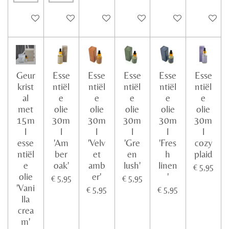
In winkelwagen
In winkelwagen
In winkelwagen
In winkelwagen
In winkelwagen
In winke
Geur
Esse
Esse
Esse
Esse
Esse
krist
ntiël
ntiël
ntiël
ntiël
ntiël
al
e
e
e
e
e
met
olie
olie
olie
olie
olie
15m
30m
30m
30m
30m
30m
l
l
l
l
l
l
esse
'Am
'Velv
'Gre
'Fres
cozy
ntiël
ber
et
en
h
plaid
e
oak'
amb
lush'
linen
€ 5,95
olie
er'
'
€ 5,95
€ 5,95
'Vani
€ 5,95
€ 5,95
lla
crea
m'