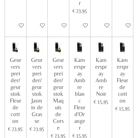
r
€ 23,95
In winkelwagen
In winkelwagen
In winkelwagen
In winkelwagen
In winkelwagen
In winke
Geur
Geur
Geur
Kam
Kam
Kam
vers
vers
vers
erspr
erspr
erspr
prei
prei
prei
ay
ay
ay
der/
der/
der/
Amb
Amb
Fleur
geur
geur
geur
re
re
de
stok
stok
stok
blan
Noir
cott
Fleur
Jasm
Maq
c
on
€ 15,95
de
in de
uis
Fleur
€ 15,95
cott
Gras
de
d'Or
on
se
Cors
ange
e
r
€ 23,95
€ 23,95
€ 23,95
€ 15,95