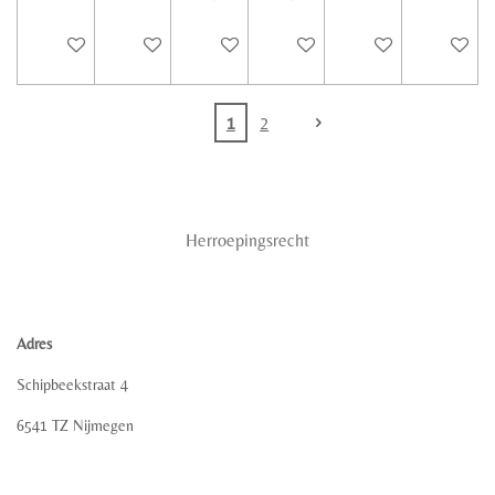
In winkelwagen
In winkelwagen
In winkelwagen
In winkelwagen
In winkelwagen
In winke
1
2
Herroepingsrecht
Adres
Schipbeekstraat 4
6541 TZ Nijmegen