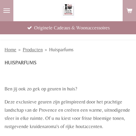
Ga
direct
naar
Originele Cadeaus & Woonaccessoires
de
hoofdinhoud
Home
»
Producten
»
Huisparfums
HUISPARFUMS
Ben jij ook zo gek op geuren in huis?
Deze exclusieve geuren zijn geïnspireerd door het prachtige
landschap van de Provence en creëren een warme, uitnodigende
sfeer in elke ruimte. Of u nu kiest voor frisse bloemige tonen,
rustgevende kruidenaroma's of rijke houtaccenten.