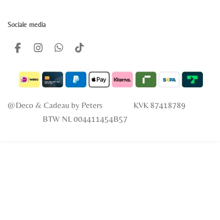
Sociale media
F
I
W
T
a
n
h
i
c
s
a
k
e
t
t
T
b
a
s
o
o
g
A
k
@Deco & Cadeau
by Peters KVK 87418789
o
r
p
k
a
p
BTW NL 004411454B57
m