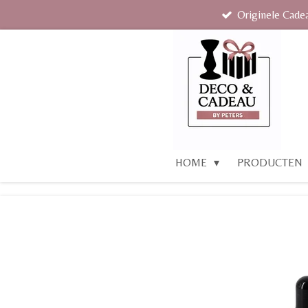
Originele Cade
Ga
direct
naar
de
hoofdinhoud
HOME
PRODUCTEN