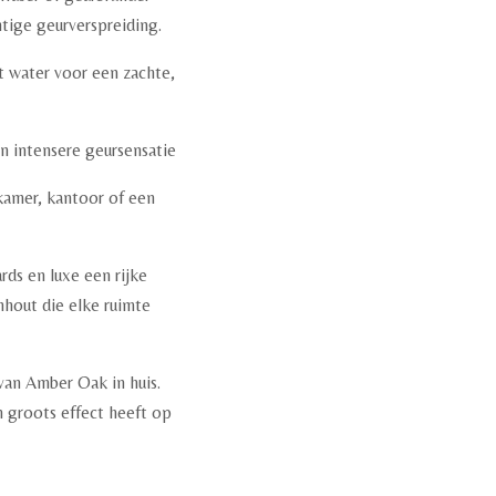
htige geurverspreiding.
t water voor een zachte,
n intensere geursensatie
kamer, kantoor of een
rds en luxe een rijke
hout die elke ruimte
van Amber Oak in huis.
 groots effect heeft op