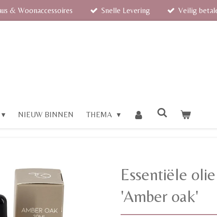
aus & Woonaccessoires
Snelle Levering
Veilig betal
NIEUW BINNEN
THEMA
Essentiële oli
'Amber oak'