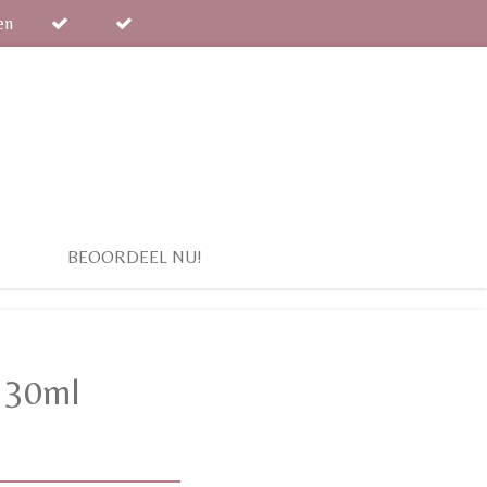
en
BEOORDEEL NU!
e 30ml