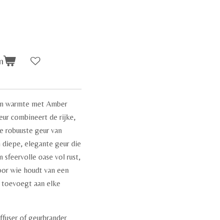
n
 en warmte met Amber
eur combineert de rijke,
 robuuste geur van
n diepe, elegante geur die
 sfeervolle oase vol rust,
voor wie houdt van een
r toevoegt aan elke
iffuser of geurbrander