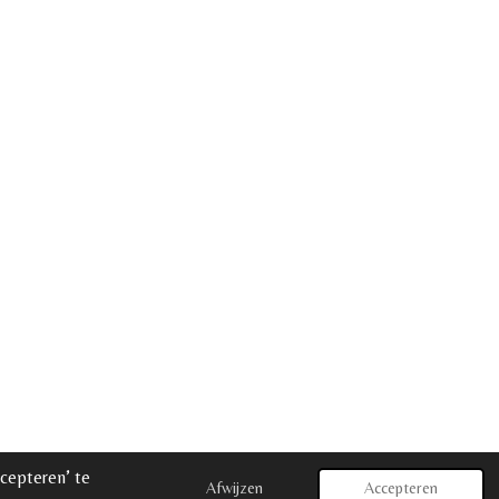
cepteren’ te
Afwijzen
Accepteren