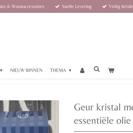
eaus & Woonaccessoires
Snelle Levering
Veilig betal
NIEUW BINNEN
THEMA
Geur kristal m
essentiële olie