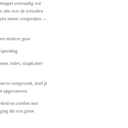
. Druppel eenvoudig wat
 olie over de kristallen
 juist intens verspreiden —
en sterkere geur
rspreiding
mer, toilet, slaapkamer
on en rustgevend, alsof je
ebt opgevouwen.
erheid en comfort met
ging die een groot