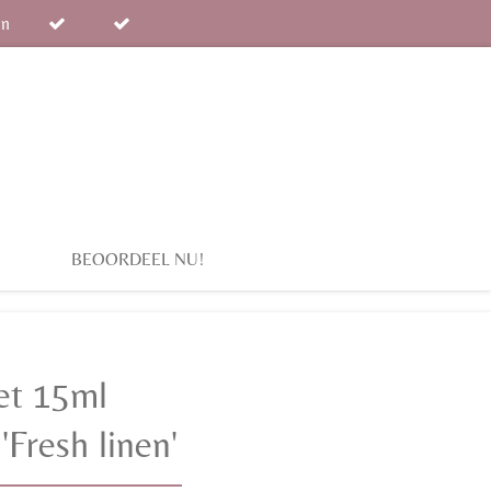
en
BEOORDEEL NU!
et 15ml
 'Fresh linen'