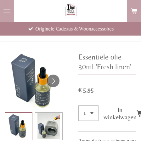
Ga
direct
naar
Originele Cadeaus & Woonaccessoires
de
hoofdinhoud
Essentiële olie
30ml 'Fresh linen'
€ 5,95
In
winkelwagen
Breng de frisse, schone geur