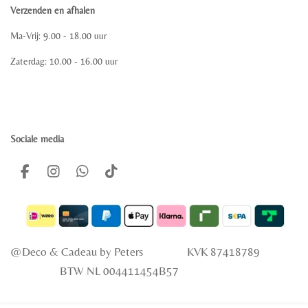
Verzenden en afhalen
Ma-Vrij: 9.00 - 18.00 uur
Zaterdag: 10.00 - 16.00 uur
Sociale media
F
I
W
T
a
n
h
i
c
s
a
k
e
t
t
T
b
a
s
o
o
g
A
k
@Deco & Cadeau
by Peters KVK 87418789
o
r
p
k
a
p
BTW NL 004411454B57
m