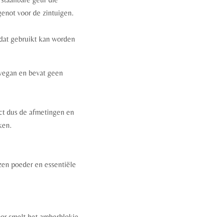
enot voor de zintuigen.
 dat gebruikt kan worden
vegan en bevat geen
ct dus de afmetingen en
ken.
zen poeder en essentiële
oor smelt het amberblokje,