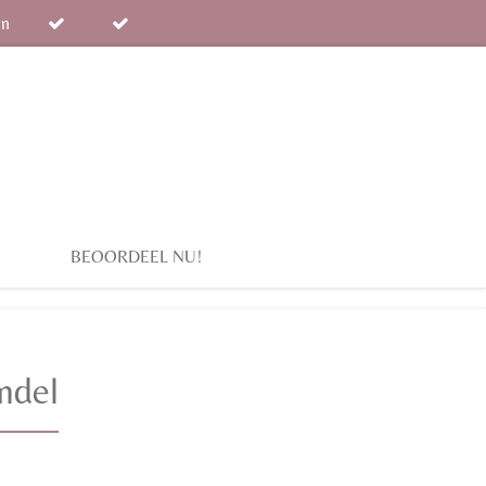
en
BEOORDEEL NU!
ndel