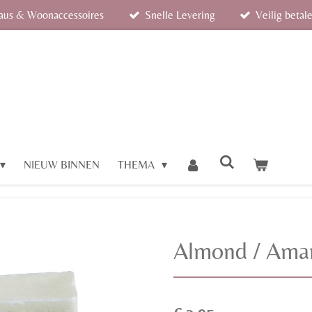
eaus & Woonaccessoires
Snelle Levering
Veilig betal
NIEUW BINNEN
THEMA
Almond / Ama