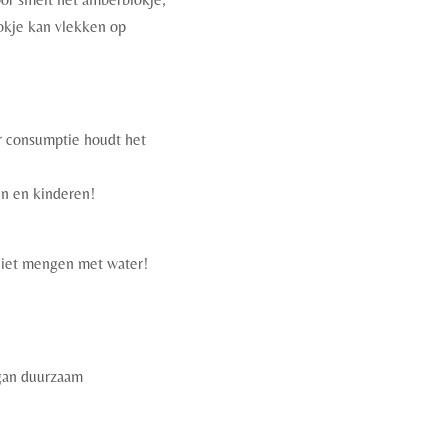
okje k
an vlekken op
or consumptie houdt het
en en kinderen!
niet mengen met water!
gan duurzaam