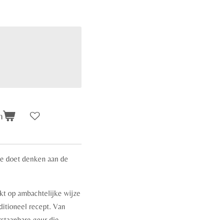
n
e doet denken aan de
t op ambachtelijke wijze
itioneel recept. Van
staanbare geur die