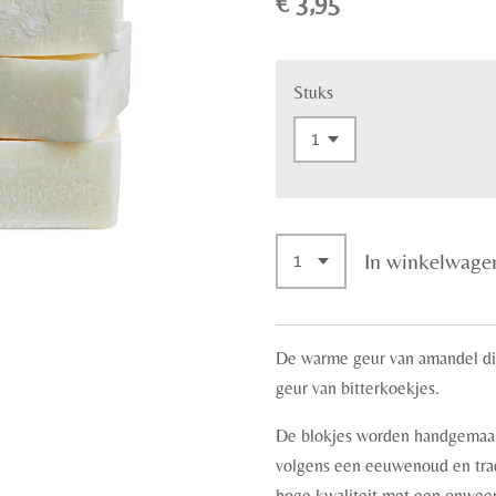
€ 3,95
Stuks
In winkelwage
De warme geur van amandel di
geur van bitterkoekjes.
De blokjes worden handgemaak
volgens een eeuwenoud en trad
hoge kwaliteit met een onweer