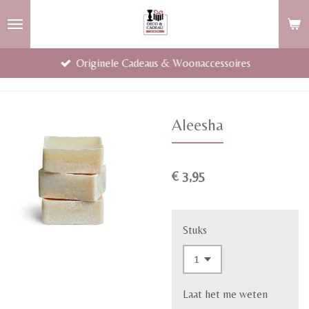
Ga
direct
naar
Originele Cadeaus & Woonaccessoires
de
hoofdinhoud
Aleesha
€ 3,95
Stuks
Laat het me weten