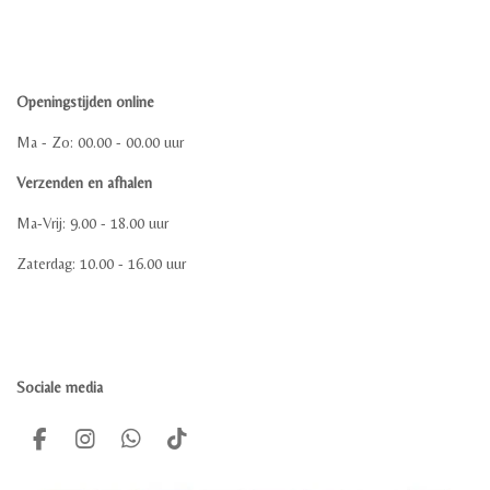
Openingstijden online
Ma - Zo: 00.00 - 00.00 uur
Verzenden en afhalen
Ma-Vrij: 9.00 - 18.00 uur
Zaterdag: 10.00 - 16.00 uur
Sociale media
F
I
W
T
a
n
h
i
c
s
a
k