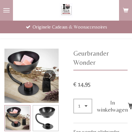
Ga
direct
naar
Originele Cadeaus & Woonaccessoires
de
hoofdinhoud
Geurbrander
Wonder
€ 14,95
In
winkelwagen
Een wonder oliebrander