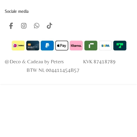
Sociale media
F
I
W
T
a
n
h
i
c
s
a
k
e
t
t
T
b
a
s
o
o
g
A
k
@Deco & Cadeau
by Peters KVK 87418789
o
r
p
k
a
p
BTW NL 004411454B57
m