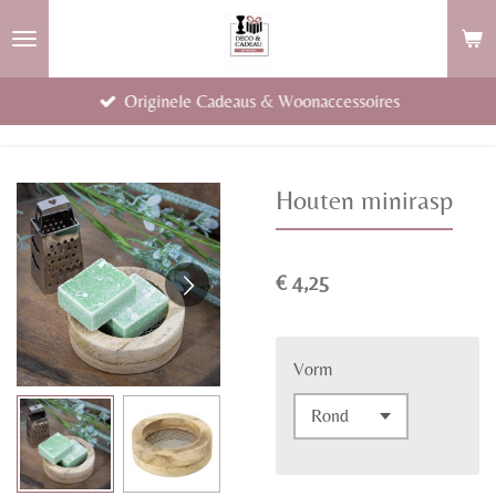
Ga
direct
naar
Originele Cadeaus & Woonaccessoires
de
hoofdinhoud
Houten minirasp
€ 4,25
Vorm