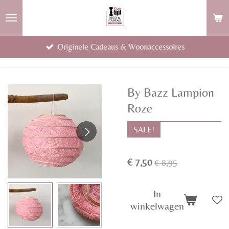
Ga
direct
naar
Originele Cadeaus & Woonaccessoires
de
hoofdinhoud
By Bazz Lampion
Roze
SALE!
€ 7,50
€ 8,95
In
winkelwagen