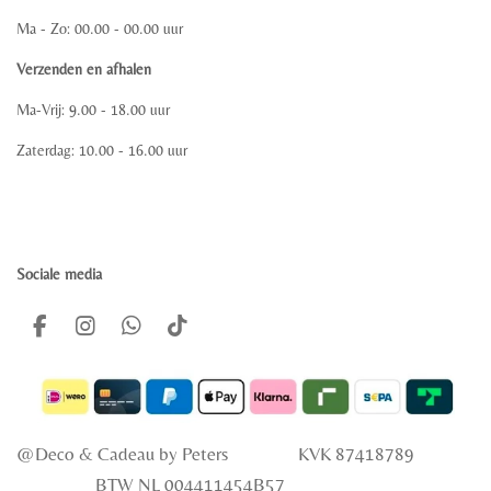
Ma - Zo: 00.00 - 00.00 uur
Verzenden en afhalen
Ma-Vrij: 9.00 - 18.00 uur
Zaterdag: 10.00 - 16.00 uur
Sociale media
F
I
W
T
a
n
h
i
c
s
a
k
e
t
t
T
b
a
s
o
o
g
A
k
@Deco & Cadeau
by Peters KVK 87418789
o
r
p
k
a
p
BTW NL 004411454B57