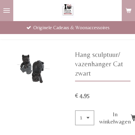
Ga
direct
naar
Originele Cadeaus & Woonaccessoires
de
hoofdinhoud
Hang sculptuur/
vazenhanger Cat
zwart
€ 4,95
In
winkelwagen