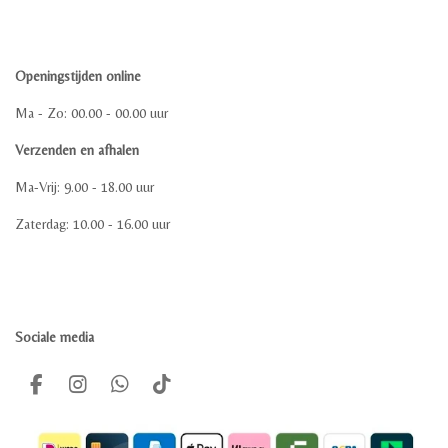
Openingstijden online
Ma - Zo: 00.00 - 00.00 uur
Verzenden en afhalen
Ma-Vrij: 9.00 - 18.00 uur
Zaterdag: 10.00 - 16.00 uur
Sociale media
F
I
W
T
a
n
h
i
c
s
a
k