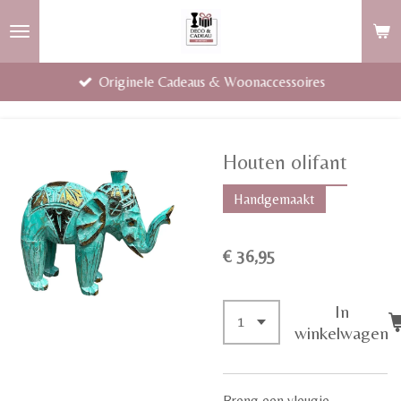
Ga
direct
naar
Originele Cadeaus & Woonaccessoires
de
hoofdinhoud
Houten olifant
Handgemaakt
€ 36,95
In
winkelwagen
Breng een vleugje