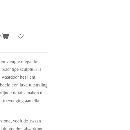
n
een vleugje elegantie
 prachtige sculptuur is
, waardoor het licht
beeld een luxe uitstraling
rfijnde details maken dit
le toevoeging aan elke
stone, voelt de zwaan
ijl de gouden afwerking