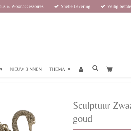
eaus & Woonaccessoires
Snelle Levering
Veilig betal
NIEUW BINNEN
THEMA
Sculptuur Zwaa
goud