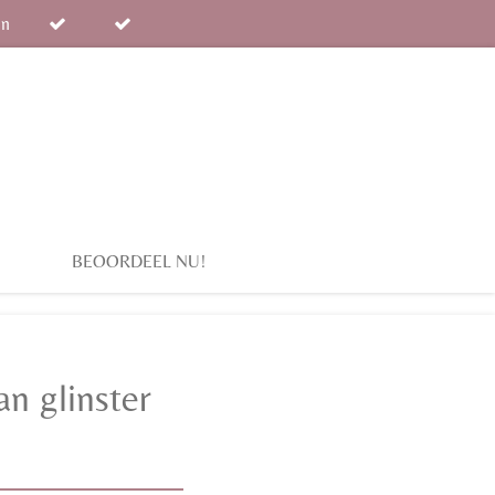
en
BEOORDEEL NU!
n glinster